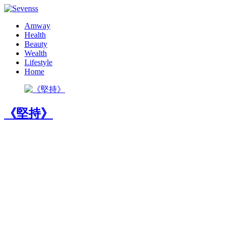
Amway
Health
Beauty
Wealth
Lifestyle
Home
《堅持》