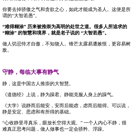
你要去掉骄傲之气和贪欲之心，如此才能成为圣人。这便是所
谓的“大智若愚”。
“难得糊涂” 历来被推崇为高明的处世之道。
很多人所追求的
“糊涂” 的智慧和境界，就是老子说的 “大智若愚”。
做人切忌恃才自傲，不知饶人。锋芒太露易遭嫉恨，更容易树
敌。
守静，每临大事有静气
静，这是中国古人推崇的大智慧。
《道德经》上说，静为躁君。静能克服人身上的躁气。
《大学》说静而后能安，安而后能虑，虑而后能得。可以说，
静是安定、思虑和有所得的基础。
“心收静里寻真乐，眼放长空得大观。” 一个人内心不静，很
难真正思考问题，做人做事也一定会骄矜、浮躁。