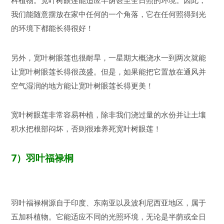
科植物。宽叶树眼莲能适应半荫甚至全日照的环境。因此，
我们能随意摆放在家中任何的一个角落，它在任何照得到光
的环境下都能长得很好！
另外，宽叶树眼莲也很耐旱，一星期大概浇水一到两次就能
让宽叶树眼莲长得很茂盛。但是，如果能把它置放在通风并
空气湿润的地方能让宽叶树眼莲长得更美！
宽叶树眼莲非常容易种植，除非我们浇过量的水份并让土壤
积水把根部闷坏，否则很难养死宽叶树眼莲！
7）
羽叶福禄桐
羽叶福禄桐源自于印度、东南亚以及波利尼西亚地区，属于
五加科植物。它能适应不同的光照环境，无论是半荫或全日