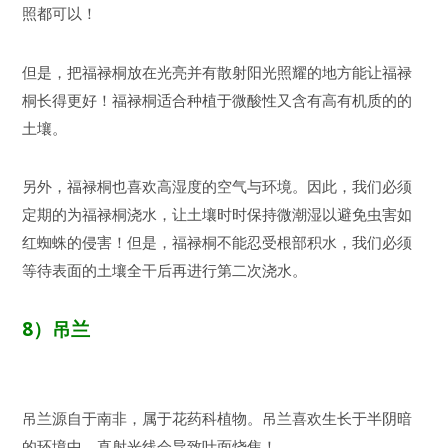
照都可以！
但是，把福禄桐放在光亮并有散射阳光照耀的地方能让福禄
桐长得更好！福禄桐适合种植于微酸性又含有高有机质的的
土壤。
另外，福禄桐也喜欢高湿度的空气与环境。因此，我们必须
定期的为福禄桐浇水，让土壤时时保持微潮湿以避免虫害如
红蜘蛛的侵害！但是，福禄桐不能忍受根部积水，我们必须
等待表面的土壤全干后再进行第二次浇水。
8
）
吊兰
吊兰源自于南非，属于花药科植物。吊兰喜欢生长于半阴暗
的环境中，直射光线会导致叶面烧焦！