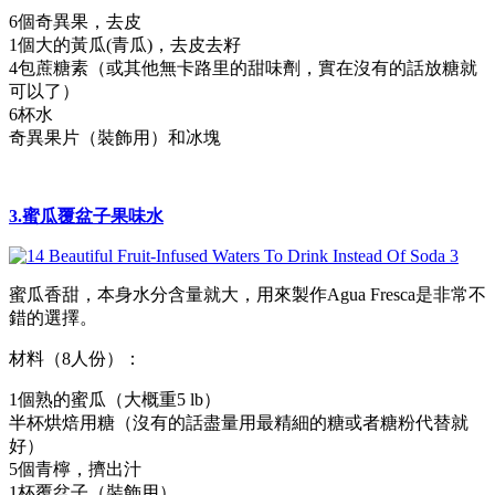
6個奇異果，去皮
1個大的黃瓜(青瓜)，去皮去籽
4包蔗糖素（或其他無卡路里的甜味劑，實在沒有的話放糖就
可以了）
6杯水
奇異果片（裝飾用）和冰塊
3.蜜瓜覆盆子果味水
蜜瓜香甜，本身水分含量就大，用來製作Agua Fresca是非常不
錯的選擇。
材料（8人份）：
1個熟的蜜瓜（大概重5 lb）
半杯烘焙用糖（沒有的話盡量用最精細的糖或者糖粉代替就
好）
5個青檸，擠出汁
1杯覆盆子（裝飾用）