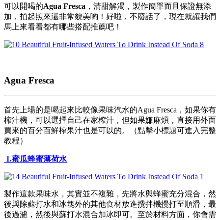
可以開喝的
Agua Fresca
，清甜解渴，製作簡單而且保證無添
加，拍起照來還非常貌美喲！好啦，不廢話了，現在就讓我們
馬上來看看都有哪些搭配推薦吧！
Agua Fresca
首先上場的是喝起來比較像果味汽水的Agua Fresca，如果你有
榨汁機，可以選擇自己在家榨汁，但如果嫌麻煩，直接用外面
買來的百分百鮮榨果汁也是可以的。（點擊小標題可進入完整
教程）
1.蜜瓜蜂蜜薄荷水
製作這款果味水，其實並不複雜，先將水與蜂蜜充分混合，然
後與除蘇打水和冰塊外的其他食材放進攪拌機攪打至順滑，最
後過濾，然後與蘇打水混合加冰即可。至於材料方面，你會需