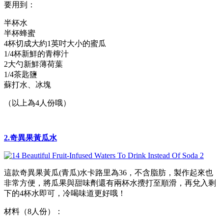
要用到：
半杯水
半杯蜂蜜
4杯切成大約1英吋大小的蜜瓜
1/4杯新鮮的青檸汁
2大勺新鮮薄荷葉
1/4茶匙鹽
蘇打水、冰塊
（以上為4人份哦）
2.奇異果黃瓜水
這款奇異果黃瓜(青瓜)水卡路里為36，不含脂肪，製作起來也
非常方便，將瓜果與甜味劑還有兩杯水攪打至順滑，再兌入剩
下的4杯水即可，冷喝味道更好哦！
材料（8人份）：