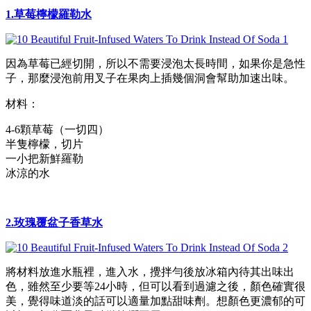
1.草莓檸檬羅勒水
因為草莓已經切開，所以不需要浸泡太長時間，如果你是急性
子，那麼浸泡前用叉子在果肉上插幾個洞會幫助加速出味。
材料：
4-6顆草莓（一切四）
半隻檸檬，切片
一小把新鮮羅勒
冰涼的水
2.玫瑰覆盆子香草水
將材料放進水瓶裡，進入水，攪拌勻後放冰箱內待其出味出
色，雖然至少要等24小時，但可以看到過濾之後，顏色確實很
美，覺得味道淡的話可以適量加點甜味劑。想顏色更濃郁的可