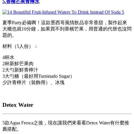
5.香檳芒果青檸水
夏季Party必備啊！這款墨西哥風情飲品非常香甜，製作起來
大概也就10分鐘，如果買不到香檳芒果，用普通的代替也沒問
題的。
材料（5人份）：
4杯水
2杯新鮮芒果肉
2大勺新鮮青檸汁
3大勺糖（最好用Turninado Sugar）
少許青檸片（裝飾用）、冰塊
Detox Water
5款Agua Fresca之後，現在讓我們來看看Detox Water有什麼推
薦搭配。