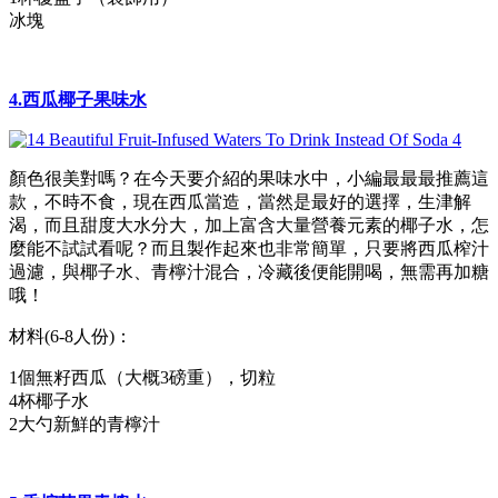
冰塊
4.西瓜椰子果味水
顏色很美對嗎？在今天要介紹的果味水中，小編最最最推薦這
款，不時不食，現在西瓜當造，當然是最好的選擇，生津解
渴，而且甜度大水分大，加上富含大量營養元素的椰子水，怎
麼能不試試看呢？而且製作起來也非常簡單，只要將西瓜榨汁
過濾，與椰子水、青檸汁混合，冷藏後便能開喝，無需再加糖
哦！
材料(6-8人份)：
1個無籽西瓜（大概3磅重），切粒
4杯椰子水
2大勺新鮮的青檸汁