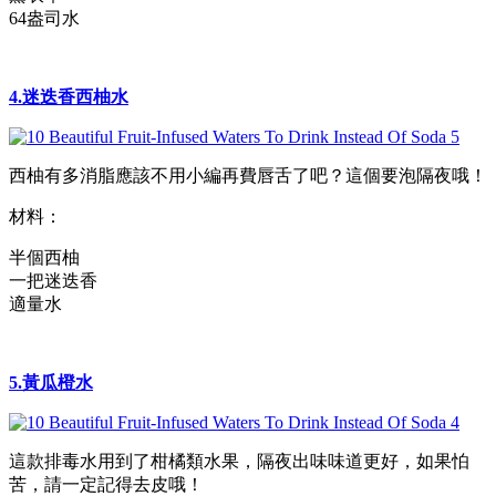
64盎司水
4.迷迭香西柚水
西柚有多消脂應該不用小編再費唇舌了吧？這個要泡隔夜哦！
材料：
半個西柚
一把迷迭香
適量水
5.黃瓜橙水
這款排毒水用到了柑橘類水果，隔夜出味味道更好，如果怕
苦，請一定記得去皮哦！