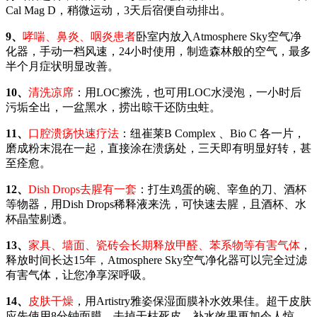
Cal Mag D，稍微运动，3天后宿便自动排出。
9、
哮喘、鼻炎、咽炎患者
卧室内放入Atmosphere Sky空气净
化器，手动一档风速，24小时使用，制造森林般的空气，最多
半个月症状明显改善。
10、
清洗凉席
：用LOC擦洗，也可用LOC水浸泡，一小时后
污垢全出，一盆黑水，捞出晾干还防虫蛀。
11、
口腔溃疡快速疗法
：纽崔莱B Complex 、Bio C 各一片，
磨成粉末混在一起，直接涂在溃疡处，三天即有明显好转，甚
至痊愈。
12、
Dish Drops去腥有一套
：打生鸡蛋的碗、宰鱼的刀、酒杯
等物器，用Dish Drops稀释液来洗，可快速去腥，且酒杯、水
杯晶莹剔透。
13、
家具、墙面、瓷砖会长期释放甲醛、苯系物等有害气体
，
释放时间长达15年，Atmosphere Sky空气净化器可以完全过滤
有害气体，让您净享深呼吸。
14、
皮肤干燥
，用Artistry雅姿保湿面膜补水效果佳。超干皮肤
应先使用8分钟面膜，去掉干枯死皮，补水效果更加令人惊