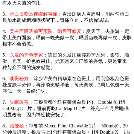
有杀灭真菌的作用。
3、
蛋白质粉迅速缓解胃痛
：胃溃疡病人胃痛时，用两勺蛋白
质加水调成稠糊糊状喝下，胃痛立止，不信你试试。
4、
美白面膜晒前可预防、晒后可修复
：夏天了，去旅游一定
带上美白面膜，晒前一晚先做一次，晒后当晚再做一次，皮肤
根本不会晒黑。
5、
头发的护色专家
：染过的头发用丝婷彩护系列，柔软、顺
滑、光亮，护色效果佳。尤其是来自巴黎的香氛，更是带来一
种与众不同的洗发感觉。
6、
淡斑秘方
：涂少许美白精华素在色斑上，用刮痧板刮色斑
处皮肤半分钟，再涂淡斑精华液，每天两次，3周后色斑一天
淡似一天，最终消失。
7、
失眠改善
：三餐后都吃纽崔莱蛋白质1勺、Double X 1组、
Cal Mag D 1片，睡前再吃Cal Mag D 2片，补充一个月后睡眠
明显改善，因为神经被安抚了。
8、
治便秘
：每餐前 Mixed Fibre Chewable 2片 + 500ml水，20
分钟后进餐，餐后马上1勺纽崔莱蛋白质 + 1组 Double X + 1片