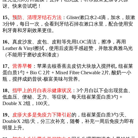
讶。快来尝试吧！
15、
预防、清理牙结石方法
：Glister漱口水2-4滴，加水，鼓漱
3分钟，每日一次，会看到牙结石掉在漱口水里，配合使用安
利牙膏和牙刷效果更佳。
16、
真皮沙发、皮包、皮鞋等先用LOC清洁，擦净，再用
Leather & Vinyl擦拭，使用后皮面手感超赞，并散发典雅乌光
（不能用于磨砂皮和漆皮）
17、
营养早餐
：苹果去核香蕉去皮切大块放入搅拌机, 纽崔莱
蛋白质1勺 + Bio C 2片 + Mixed Fibre Chewable 2片, 酸奶一小
瓶，搅拌成奶昔状-极富美味与营养。
18、
指甲上的月白表示健康状况
：3个月白以下会出现贫血、
低血压、便秘、乏力、等症状。每天纽崔莱蛋白质3勺 +
Double X 2组，100天。
19、
皮疹大多是免疫力下降引起
的，纽崔莱蛋白质3勺/天、
DoubleX 2组/天，分三次补充，随餐，补充一周后免疫力即有
明显上升。