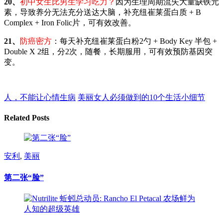
20、
初中女生比男生学习吃力？
因为生理周期流失大量缺铁元
素，导致养分无法充分送达大脑，补充纽崔莱蛋白质 + B
Complex + Iron Folic片，可有效改善。
21、
防癌密方
：每天补充纽崔莱蛋白粉2勺 + Body Key 半包 +
Double X 2组，分2次，随餐，长期服用，可有效预防基因突
变。
人，不能让心情生病
美丽女人必须做到的10个生活小细节
Related Posts
安利
,
美丽
第二张“脸”