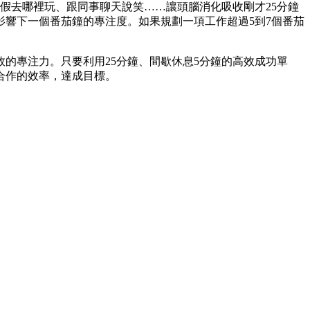
假去哪裡玩、跟同事聊天說笑……讓頭腦消化吸收剛才25分鐘
響下一個番茄鐘的專注度。如果規劃一項工作超過5到7個番茄
的專注力。只要利用25分鐘、間歇休息5分鐘的高效成功單
合作的效率，達成目標。