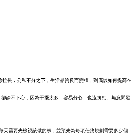
線拉長，公私不分之下，生活品質反而變糟，到底該如何提高在
三本書，卻靜不下心，因為干擾太多，容易分心，也沒拚勁。無意間發
，每天需要先檢視該做的事，並預先為每項任務規劃需要多少個