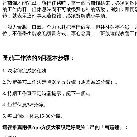
番茄鐘才能完成，執行任務時，當一個番茄鐘結束，必須間歇休
的工作內容。但休息時間不可做很費心神的活動，例如：跟同
鐘，就表示這件事太過複雜，必須拆解成小事項。
一般人會想一口氣、全力以赴把事情做完，但往往效率不彰，越
位，不僅學生能改進讀書方式，專心念書；上班族還能改善工
番茄工作法的5個基本步驟：
1. 決定待完成的任務
2. 設定番茄工作法定時器至 n 分鐘（通常為25分鐘）。
3. 持續工作直至定時器提示，記下一個x。
4. 短暫休息3-5分鐘。
5. 每四個x，休息15-30分鐘。
這裡推薦兩個App方便大家設定好屬於自己的「番茄鐘」：