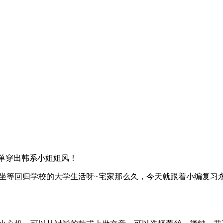
单单穿出韩系小姐姐风！
坐等回归学校的大学生活呀~宅家那么久，今天就跟着小编复习永远