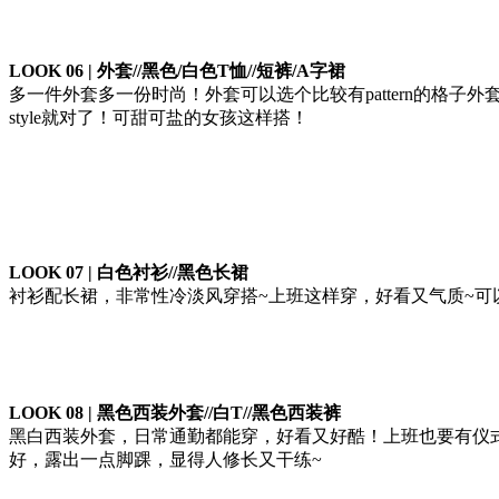
LOOK 06 | 外套//黑色/白色T恤//短裤/A字裙
多一件外套多一份时尚！外套可以选个比较有pattern的格子外
style就对了！可甜可盐的女孩这样搭！
LOOK 07 | 白色衬衫//黑色长裙
衬衫配长裙，非常性冷淡风穿搭~上班这样穿，好看又气质~
LOOK 08 | 黑色西装外套//白T//黑色西装裤
黑白西装外套，日常通勤都能穿，好看又好酷！上班也要有仪
好，露出一点脚踝，显得人修长又干练~