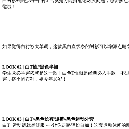
白衬衫+黑色A子裙的组合就是万能搭配绝对没问题，想要多
髦啦！
如果觉得白衬衫太单调，这款黑白直线条的衬衫可以增添点睛之
LOOK 02 | 白T恤//黑色半裙
学生党必学穿搭就是这一款！白色T恤就是经典必入手款，不过小
穿，搭个帆布鞋，姐今年18岁！
LOOK 03 | 白T//黑色长裤/短裤//黑色运动外套
白T+运动裤就是舒服~~~让你走路轻松自如！这套运动休闲的