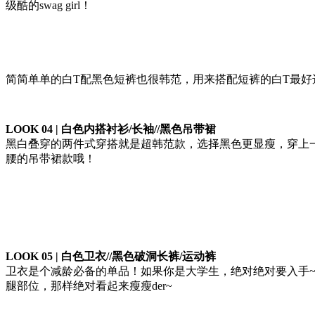
级酷的swag girl！
简简单单的白T配黑色短裤也很韩范，用来搭配短裤的白T最
LOOK 04 | 白色内搭衬衫/长袖//黑色吊带裙
黑白叠穿的两件式穿搭就是超韩范款，选择黑色更显瘦，穿上
腰的吊带裙款哦！
LOOK 05 | 白色卫衣//黑色破洞长裤/运动裤
卫衣是个减龄必备的单品！如果你是大学生，绝对绝对要入手~不只
腿部位，那样绝对看起来瘦瘦der~