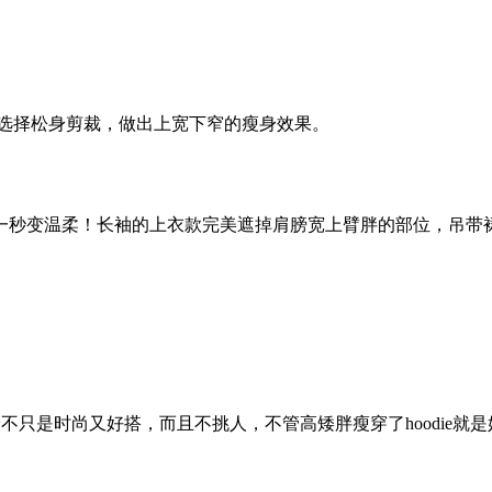
好选择松身剪裁，做出上宽下窄的瘦身效果。
一秒变温柔！长袖的上衣款完美遮掉肩膀宽上臂胖的部位，吊带
是时尚又好搭，而且不挑人，不管高矮胖瘦穿了hoodie就是好