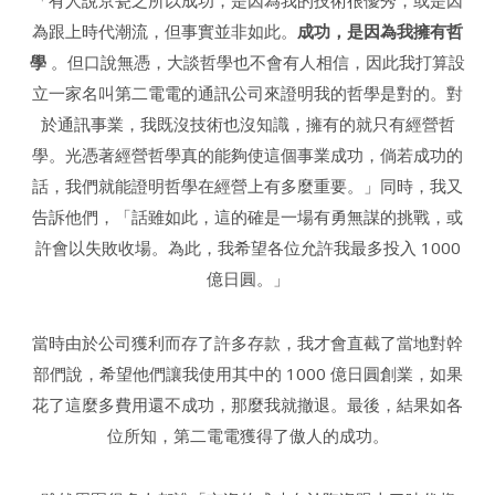
為跟上時代潮流，但事實並非如此。
成功，是因為我擁有哲
學
。但口說無憑，大談哲學也不會有人相信，因此我打算設
立一家名叫第二電電的通訊公司來證明我的哲學是對的。對
於通訊事業，我既沒技術也沒知識，擁有的就只有經營哲
學。光憑著經營哲學真的能夠使這個事業成功，倘若成功的
話，我們就能證明哲學在經營上有多麼重要。」同時，我又
告訴他們，「話雖如此，這的確是一場有勇無謀的挑戰，或
許會以失敗收場。為此，我希望各位允許我最多投入 1000
億日圓。」
當時由於公司獲利而存了許多存款，我才會直截了當地對幹
部們說，希望他們讓我使用其中的 1000 億日圓創業，如果
花了這麼多費用還不成功，那麼我就撤退。最後，結果如各
位所知，第二電電獲得了傲人的成功。