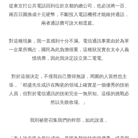
從東京打公共電話回到位於京都的總公司，也必須將一百、
兩百日圓換成十元硬幣，不斷投入電話機裡才能維持通話，
兩者通話費可說大相逕庭。
對這種現象，我一直感到十分不滿。電信通訊事業由於為單
一企業所獨占，國民為此負擔很重，這種狀況實在太令人義
憤填膺，因此我決定設立第二電電。
對於這個決定，不僅我自己覺得無謀，周圍的人當然也主
張，「稻盛先生或許在陶瓷的領域上確實是一個優秀的技術
人員，但對於電信通訊的技術完全一無所知。這樣的挑戰必
然以失敗收場。」
我則祕密召集我們的幹部，如此說道，
「有人說京瓷之所以成功，是因為我的技術很優秀，或是因