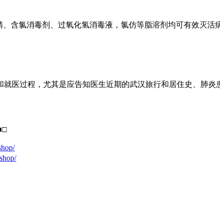
5%酒精、含氯消毒剂、过氧化氢消毒液，氯仿等脂溶剂均可有效灭活
和就医过程，尤其是应告知医生近期的武汉旅行和居住史、肺炎患
■□
shop/
shop/