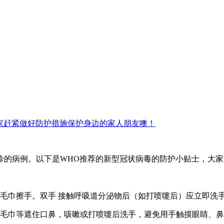
诊的病例。以下是WHO推荐的新型冠状病毒的防护小贴士，大
毛巾擦手。双手 接触呼吸道分泌物后（如打喷嚏后）应立即洗
、毛巾等遮住口鼻，咳嗽或打喷嚏后洗手，避免用手触摸眼睛、