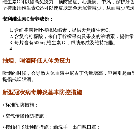
维生素C可以提高免疫力，预防癌症、心脏病、中风，保护牙
坚持服用维生素C还可以使皮肤黑色素沉着减少，从而减少黑
安利维生素C营养成份：
含纽崔莱针叶樱桃浓缩素，提供天然维生素C。
含复合柠檬酸，来自于柠檬果肉及果皮的浓缩素，提供常
每片含有500mg维生素Ｃ，帮助形成及维持细胞。
抽烟、喝酒降低人体免疫力
吸烟的时候，会导致人体血液中尼古丁含量增高，容易引起血
提倡戒烟限酒。
新型冠状病毒肺炎基本防控措施
• 标准预防措施；
• 空气传播预防措施；
• 接触和飞沫预防措施：勤洗手，出门戴口罩；