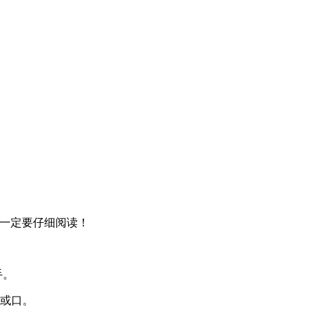
家一定要仔细阅读！
手。
鼻或口。