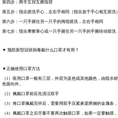
第四步：两手互捏互擦指背
第五步：指尖搓洗手心，左右手相同（指尖放于手心相互搓洗
第六步：一只手握住另一只手的拇指搓洗，左右手相同
第七步：指尖摩擦掌心或一只手握住另一只手的手腕转动搓洗
▼ 预防新型冠状病毒戴什么口罩才有用？
▼正确使用口罩方法
（1）医用口罩一般有三层，外层为蓝色或其他颜色，由阻水
色面向外。
（2）佩戴口罩前应先清洁双手
（3）将口罩佩戴完毕后，需要用双手压紧鼻梁两侧的金属条
（4）佩戴口罩之后尽量不要再次触摸口罩，如果一定要触摸