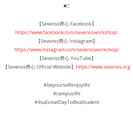
■□
【Sevenss齊心 Facebook】
https://www.facebook.com/sevenssworkshop/
【Sevenss齊心 Instagram】
https://www.instagram.com/sevenssworkshop/
【Sevenss齊心 YouTube】
【Sevenss齊心 Official Website】
https://www.sevenss.org
#
beyourselfenjoylife
#
campuslife
#
itsaGreatDayToBeaStudent