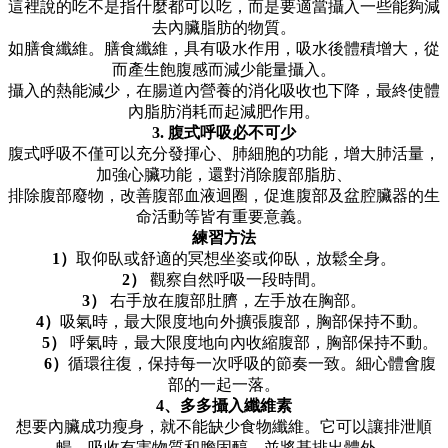
這裡說的吃不是指什麼都可以吃，而是要適當攝入一些能夠減
去內臟脂肪的物質。
如膳食纖維。膳食纖維，具有吸水作用，吸水後體積增大，從
而產生飽腹感而減少能量攝入。
攝入的熱能減少，在腸道內營養的消化吸收也下降，最終使體
內脂肪消耗而起減肥作用。
3. 腹式呼吸必不可少
腹式呼吸不僅可以充分發揮心、肺細胞的功能，增大肺活量，
加強心臟功能，還對消除腹部脂肪、
排除腹部廢物，改善腹部血液迴圈，促進腹部及盆腔臟器的生
命活動等皆有重要意義。
練習方法
1）
取仰臥或舒適的冥想坐姿或仰臥，放鬆全身。
2）
觀察自然呼吸一段時間。
3）
右手放在腹部肚臍，左手放在胸部。
4）
吸氣時，最大限度地向外擴張腹部，胸部保持不動。
5）
呼氣時，最大限度地向內收縮腹部，胸部保持不動。
6）
循環往復，保持每一次呼吸的節奏一致。細心體會腹
部的一起一落。
4、多多攝入纖維素
想要內臟成功瘦身，就不能缺少食物纖維。它可以讓排泄順
暢，吸收有害物質和膽固醇，並將基排出體外。