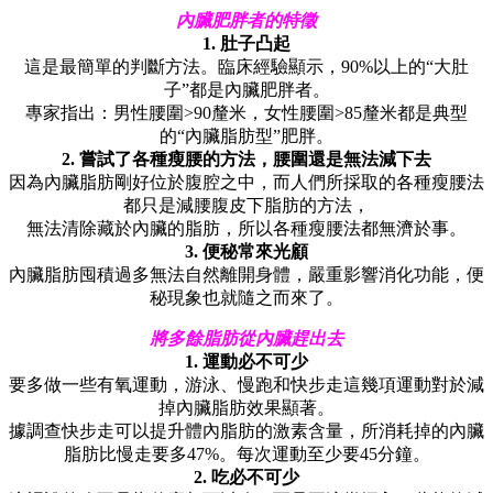
內臟肥胖者的特徵
1. 肚子凸起
這是最簡單的判斷方法。臨床經驗顯示，90%以上的“大肚
子”都是內臟肥胖者。
專家指出：男性腰圍>90釐米，女性腰圍>85釐米都是典型
的“內臟脂肪型”肥胖。
2. 嘗試了各種瘦腰的方法，腰圍還是無法減下去
因為內臟脂肪剛好位於腹腔之中，而人們所採取的各種瘦腰法
都只是減腰腹皮下脂肪的方法，
無法清除藏於內臟的脂肪，所以各種瘦腰法都無濟於事。
3. 便秘常來光顧
內臟脂肪囤積過多無法自然離開身體，嚴重影響消化功能，便
秘現象也就隨之而來了。
將多餘脂肪從內臟趕出去
1. 運動必不可少
要多做一些有氧運動，游泳、慢跑和快步走這幾項運動對於減
掉內臟脂肪效果顯著。
據調查快步走可以提升體內脂肪的激素含量，所消耗掉的內臟
脂肪比慢走要多47%。每次運動至少要45分鐘。
2. 吃必不可少