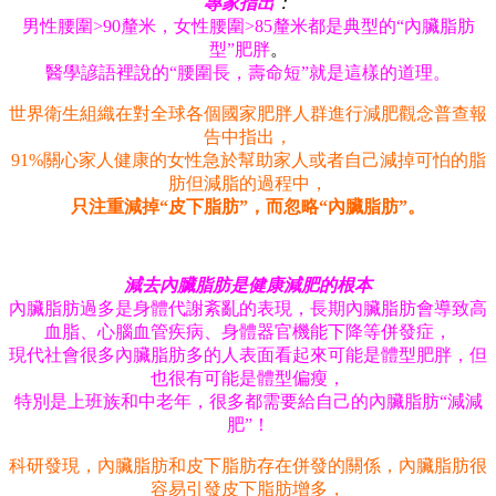
專家指出
：
男性腰圍>90釐米，女性腰圍>85釐米都是典型的“內臟脂肪
型”肥胖
。
醫學諺語裡說的“腰圍長，壽命短”就是這樣的道理。
世界衛生組織在對全球各個國家肥胖人群進行減肥觀念普查報
告中指出，
91%關心家人健康的女性急於幫助家人或者自己減掉可怕的脂
肪但減脂的過程中，
只注重減掉“皮下脂肪”，而忽略“內臟脂肪”。
減去內臟脂肪是健康減肥的根本
內臟脂肪過多是身體代謝紊亂的表現，長期內臟脂肪會導致高
血脂、心腦血管疾病、身體器官機能下降等併發症，
現代社會很多內臟脂肪多的人表面看起來可能是體型肥胖，但
也很有可能是體型偏瘦，
特別是上班族和中老年，很多都需要給自己的內臟脂肪“減減
肥”！
科研發現，內臟脂肪和皮下脂肪存在併發的關係，內臟脂肪很
容易引發皮下脂肪增多，