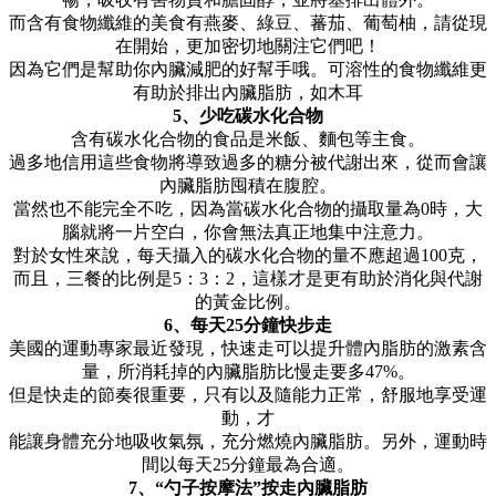
而含有食物纖維的美食有燕麥、綠豆、蕃茄、葡萄柚，請從現
在開始，更加密切地關注它們吧！
因為它們是幫助你內臟減肥的好幫手哦。可溶性的食物纖維更
有助於排出內臟脂肪，如木耳
5、少吃碳水化合物
含有碳水化合物的食品是米飯、麵包等主食。
過多地信用這些食物將導致過多的糖分被代謝出來，從而會讓
內臟脂肪囤積在腹腔。
當然也不能完全不吃，因為當碳水化合物的攝取量為0時，大
腦就將一片空白，你會無法真正地集中注意力。
對於女性來說，每天攝入的碳水化合物的量不應超過100克，
而且，三餐的比例是5：3：2，這樣才是更有助於消化與代謝
的黃金比例。
6、每天25分鐘快步走
美國的運動專家最近發現，快速走可以提升體內脂肪的激素含
量，所消耗掉的內臟脂肪比慢走要多47%。
但是快走的節奏很重要，只有以及隨能力正常，舒服地享受運
動，才
能讓身體充分地吸收氣氛，充分燃燒內臟脂肪。另外，運動時
間以每天25分鐘最為合適。
7、“勺子按摩法”按走內臟脂肪