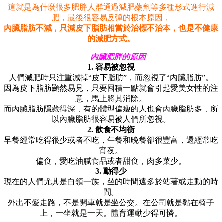
這就是為什麼很多肥胖人群通過減肥藥劑等多種形式進行減
肥，最後很容易反彈的根本原因，
內臟脂肪不減，只減皮下脂肪相當於治標不治本，也是不健康
的減肥方式。
內臟肥胖的原因
1. 容易被忽視
人們減肥時只注重減掉“皮下脂肪”，而忽視了“內臟脂肪”。
因為皮下脂肪顯然易見，只要囤積一點就會引起愛美女性的注
意，馬上將其消除。
而內臟脂肪隱藏得深，有的體型偏瘦的人也會內臟脂肪多，所
以內臟脂肪很容易被人們所忽視。
2. 飲食不均衡
早餐經常吃得很少或者不吃，午餐和晚餐卻很豐富，還經常吃
宵夜。
偏食，愛吃油膩食品或者甜食，肉多菜少。
3. 動得少
現在的人們尤其是白領一族，坐的時間遠多於站著或走動的時
間。
外出不愛走路，不是開車就是坐公交。在公司就是黏在椅子
上，一坐就是一天。體育運動少得可憐。