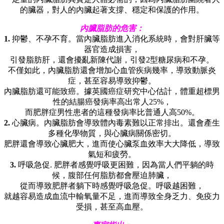
的臟器，對人的內臟起著支撐、穩定和保護的作用。
內臟脂肪的危害：
1.
抑鬱、不孕不育。當內臟脂肪進入消化系統時，會對肝臟等
器官造成損害，
引發脂肪肝，還會擾亂新陳代謝，引發2型糖尿病和不孕。
不僅如此，內臟脂肪還會增加心血管疾病幾率，導致動脈炎
症，甚至容易導致抑鬱。
內臟脂肪還可能致癌。據英國癌症研究中心估計，體重超標男
性的結腸癌發病率高出常人25%，
而肥胖症男性患者的這種發病率比普通人高50%。
2.
心臟病。內臟脂肪會導致體內毒素難以正常排出。還會產生
多種化學物質，與心臟病關係密切。
肥胖還會導致心臟肥大，進而使心臟泵血效率大大降低，導致
氣短和疲勞。
3.
呼吸急促. 肥胖者感覺呼吸更困難，因為當人們平躺的時
候，腹部任何脂肪都會壓迫肺臟，
從而導致肥胖者躺下時感覺呼吸急促。呼吸越困難，
就越容易造成血流中輸氧量不足，進而導致全身乏力、免疫力
受損，甚至高血壓。