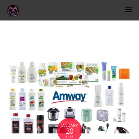
N220
JANUARY
20
2022