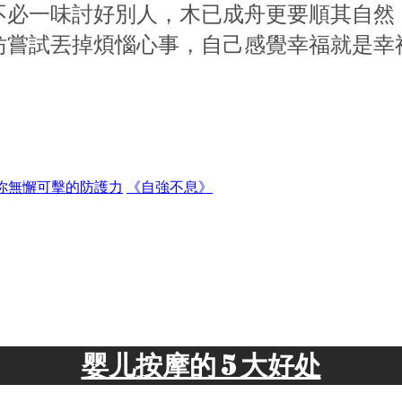
不必一味討好別人，木已成舟更要順其自然
妨嘗試丟掉煩惱心事，自己感覺幸福就是幸
給你無懈可擊的防護力
《自強不息》
婴儿按摩的 5 大好处