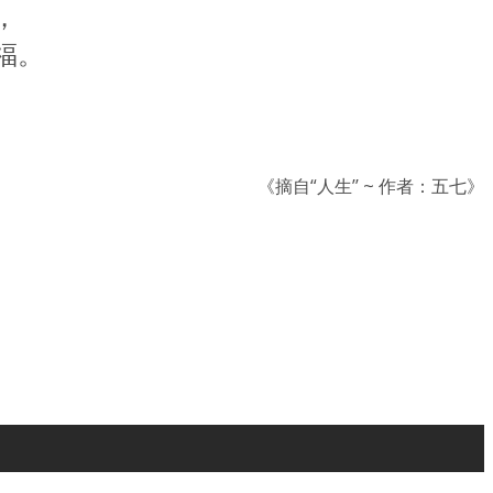
，
福。
《摘自“人生’’ ~ 作者：五七》