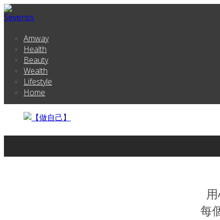
Amway
Health
Beauty
Wealth
Lifestyle
Home
用
每