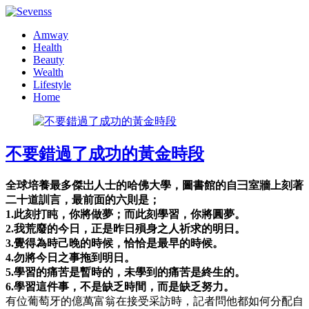
Amway
Health
Beauty
Wealth
Lifestyle
Home
不要錯過了成功的黃金時段
全球培養最多傑岀人士的哈佛大學，圖書館的自彐室牆上刻著
二十道訓言，最前面的六則是；
1.此刻打盹，你將做夢；而此刻學習，你將圓夢。
2.我荒廢的今日，正是昨日殞身之人祈求的明日。
3.覺得為時己晚的時候，恰恰是最早的時候。
4.勿將今日之事拖到明日。
5.學習的痛苦是暫時的，未學到的痛苦是終生的。
6.學習這件事，不是缺乏時間，而是缺乏努力。
有位葡萄牙的億萬富翁在接受采訪時，記者問他都如何分配自