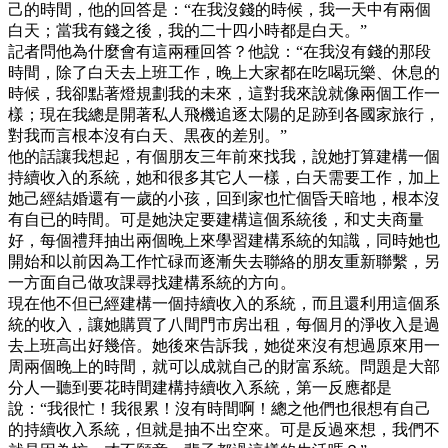
己的時間，他的回答是：“在我沒錢的時候，我一天中有兩個
白天；當我有錢之後，我的二十四小時都是白天。”
記者問他為什麼會有這兩種回答？他說：“在我沒有錢的那段
時間，除了白天去上班工作，晚上大家都在吃喝玩樂、休息的
時候，我卻點著燈規劃我的未來，這對我來說就像兩個工作一
樣；現在我總是開著私人飛機追逐太陽的足跡到各國家旅行，
對我而言根本沒有白天、黒夜的差別。”
他的話讓我想起，有個朋友三年前來找我，說她打算建構一個
持續收入的系統，她和很多其它人一樣，白天需要工作，加上
她己經結婚還有一歲的小孩，回到家也忙個昏天暗地，根本沒
有自已的時間。可是她決定要建構這個系統後，和丈夫商量
好，每個禮拜抽出兩個晚上來學習建構系統的知識，同時她也
開始和以前因為工作忙碌而逐漸失去聯絡的朋友重新聯繫，另
一方面自己做攻課尋找建構系統的方向。
現在他不但已經建構一個持續收入的系統，而且還利用這個系
統的收入，讓她購買了八間門市房出租，每個月的淨收入是過
去上班高出好幾倍。她後來告訴我，她從來沒有想過原來用一
周兩個晚上的時間，就可以成就自己的財富系統。問題是大部
分人一聽到要花時間建構持續收入系統，第一反應都是
說：“我很忙！我很累！沒有時間啊！總之他們也很想有自己
的持續收入系統，但就是抽不出空來。可是反過來想，我們不