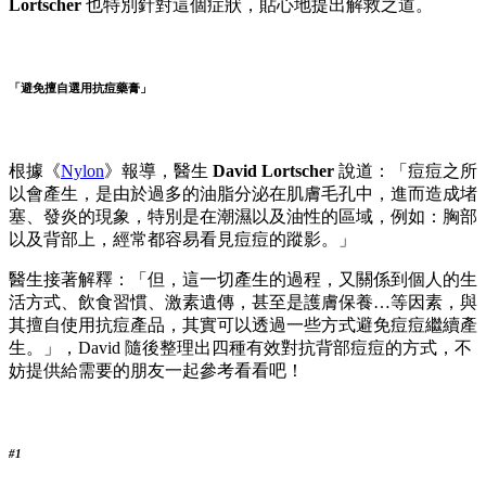
Lortscher
也特別針對這個症狀，貼心地提出解救之道。
「避免擅自選用抗痘藥膏」
根據《
Nylon
》報導，醫生
David Lortscher
說道：「痘痘之所
以會產生，是由於過多的油脂分泌在肌膚毛孔中，進而造成堵
塞、發炎的現象，特別是在潮濕以及油性的區域，例如：胸部
以及背部上，經常都容易看見痘痘的蹤影。」
醫生接著解釋：「但，這一切產生的過程，又關係到個人的生
活方式、飲食習慣、激素遺傳，甚至是護膚保養…等因素，與
其擅自使用抗痘產品，其實可以透過一些方式避免痘痘繼續產
生。」，David 隨後整理出四種有效對抗背部痘痘的方式，不
妨提供給需要的朋友一起參考看看吧！
#1