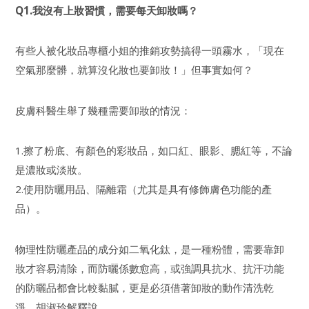
Q1.我沒有上妝習慣，需要每天卸妝嗎？
有些人被化妝品專櫃小姐的推銷攻勢搞得一頭霧水，「現在
空氣那麼髒，就算沒化妝也要卸妝！」但事實如何？
皮膚科醫生舉了幾種需要卸妝的情況：
1.擦了粉底、有顏色的彩妝品，如口紅、眼影、腮紅等，不論
是濃妝或淡妝。
2.使用防曬用品、隔離霜（尤其是具有修飾膚色功能的產
品）。
物理性防曬產品的成分如二氧化鈦，是一種粉體，需要靠卸
妝才容易清除，而防曬係數愈高，或強調具抗水、抗汗功能
的防曬品都會比較黏膩，更是必須借著卸妝的動作清洗乾
淨，胡淑玲解釋說。