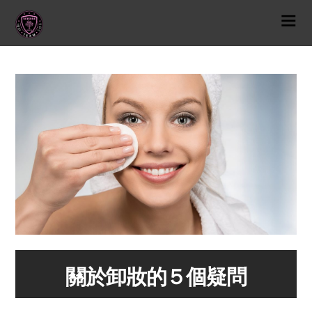
關於卸妝的５個疑問