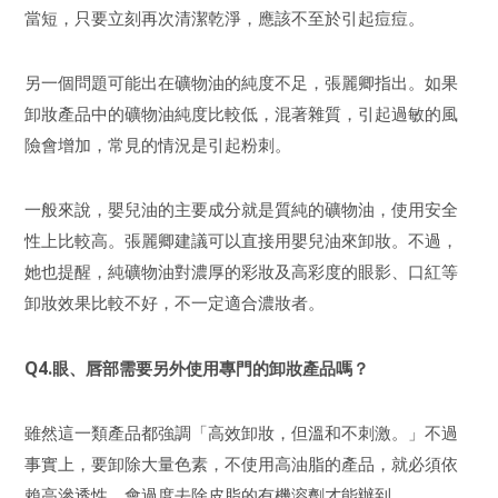
當短，只要立刻再次清潔乾淨，應該不至於引起痘痘。
另一個問題可能出在礦物油的純度不足，張麗卿指出。如果
卸妝產品中的礦物油純度比較低，混著雜質，引起過敏的風
險會增加，常見的情況是引起粉刺。
一般來說，嬰兒油的主要成分就是質純的礦物油，使用安全
性上比較高。張麗卿建議可以直接用嬰兒油來卸妝。不過，
她也提醒，純礦物油對濃厚的彩妝及高彩度的眼影、口紅等
卸妝效果比較不好，不一定適合濃妝者。
Q4.眼、唇部需要另外使用專門的卸妝產品嗎？
雖然這一類產品都強調「高效卸妝，但溫和不刺激。」不過
事實上，要卸除大量色素，不使用高油脂的產品，就必須依
賴高滲透性、會過度去除皮脂的有機溶劑才能辦到。