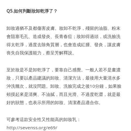
Q5.如何判斷妝卸乾淨了？
卸妝過猶不及都傷害皮膚。妝卸不乾淨，殘留的油脂、粉末
會阻塞毛孔、造成發炎、長青春痘；妝卸得過頭，或洗臉洗
得太乾淨，過度去除角質層，也會造成紅腫、發炎，讓皮膚
喪失自我保護能力，蔡呈芳解釋說。
至於妝是不是卸乾淨了，要靠自己感覺。一般人若不是畫濃
妝，只要以產品建議的卸妝、清潔方法，最後用大量清水多
沖洗幾次，就沒問題。卸妝、洗臉完成之後10分鐘，如果臉
頰摸起來是清爽、不油膩，而且光滑、不過度乾澀，就是最
好的狀態，也表示所用的卸妝、清潔產品適合你。
可參考這款安全性又性能高的卸妝乳：
http://sevenss.org/e69/