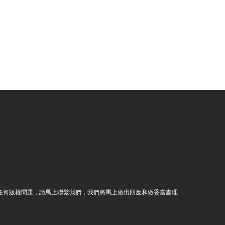
若侵犯任何版權問題，請馬上聯繫我們，我們將馬上做出回應和做妥當處理