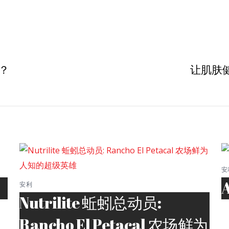
？
让肌肤
安
安利
Nutrilite 蚯蚓总动员:
Rancho El Petacal 农场鲜为