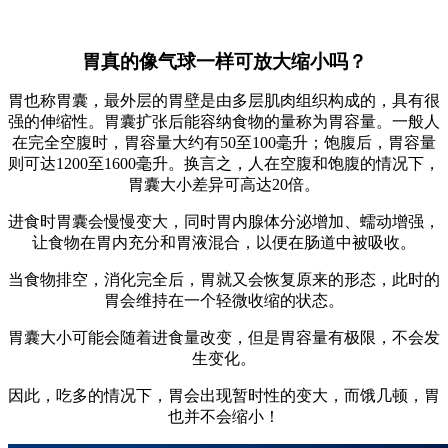
胃真的像气球一样可放大缩小吗？
胃也称胃囊，最外层的胃壁是由多层肌肉组织构成的，具有很
强的伸缩性。胃囊扩张后能容纳食物的量称为胃容量。一般人
在完全空腹时，胃容量大约有50至100毫升；饱腹后，胃容量
则可达1200至1600毫升。换言之，人在空腹和饱腹的情况下，
胃囊大小差异可高达20倍。
进食时胃囊会慢慢变大，同时胃内腺体分泌增加、蠕动增强，
让食物在胃内充分和胃液混合，以便在肠道中被吸收。
当食物排空，消化完全后，胃就又会恢复原来的形态，此时的
胃会维持在一个轻微收缩的状态。
胃囊大小可能会随着进食量改变，但是胃容量有极限，不会发
生变化。
因此，吃多的情况下，胃会出现暂时性的变大，而饿几顿，胃
也并不会缩小！