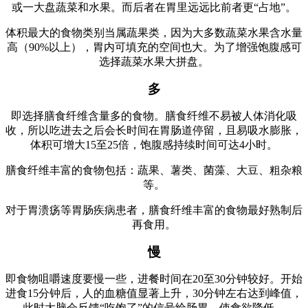
或一大盘蔬菜和水果。而后者在胃里远远比前者更“占地”。
体积最大的食物类别当属蔬果类，因为大多数蔬菜水果含水量
高（90%以上），胃内可填充的空间也大。为了增强饱腹感可
选择蔬菜水果大拼盘。
多
即选择膳食纤维含量多的食物。膳食纤维不易被人体消化吸
收，所以吃进去之后会长时间在胃肠道停留，且易吸水膨胀，
体积可增大15至25倍，饱腹感持续时间可达4小时。
膳食纤维丰富的食物包括：蔬果、薯类、菌藻、大豆、粗杂粮
等。
对于胃溃疡等胃肠疾病患者，膳食纤维丰富的食物最好熟制后
再食用。
慢
即食物咀嚼速度要慢一些，进餐时间在20至30分钟较好。开始
进食15分钟后，人的血糖值显著上升，30分钟左右达到峰值，
此时大脑会反馈“吃饱了”的信号给肠胃，使食欲降低。